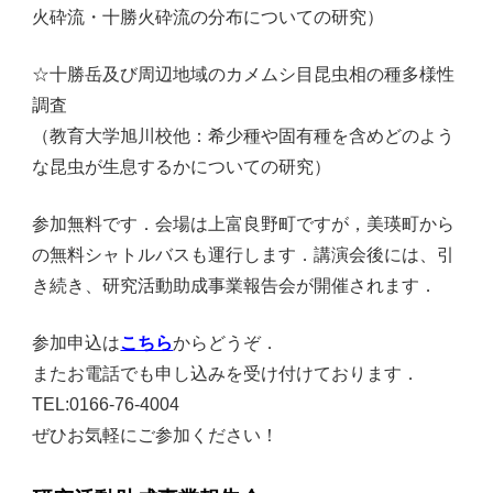
火砕流・十勝火砕流の分布についての研究）
☆十勝岳及び周辺地域のカメムシ目昆虫相の種多様性
調査
（教育大学旭川校他：希少種や固有種を含めどのよう
な昆虫が生息するかについての研究）
参加無料です．会場は上富良野町ですが，美瑛町から
の無料シャトルバスも運行します．講演会後には、引
き続き、研究活動助成事業報告会が開催されます．
参加申込は
こちら
からどうぞ．
またお電話でも申し込みを受け付けております．
TEL:0166-76-4004
ぜひお気軽にご参加ください！