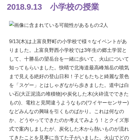
2018.9.13 小学校の授業
9/13(木)は上富良野町の小学校で様々なイベントがあ
りました。上富良野西小学校では3年生の郷土学習と
して、十勝岳の望岳台を一緒に歩いて、火山について
知ってもらいました。快晴で北海道最高峰旭岳の噴気
まで見える絶好の登山日和！
子どもたちと綺麗な景色
を「スゲー」とはしゃぎながら歩きました。道中は白
い石(大正泥流の堆積物)や炭化した木(火砕流でできた
もの)、電柱と見間違うようなもの(ワイヤーセンサー)
などみんなの興味を引くものばかり。これは何なの
か、どうやってできたのか考えてみよう！とクイズ形
式で案内しましたが、炭化した木から熱いものが流れ
てきたことを見事に当てた子がいました。火山でどの