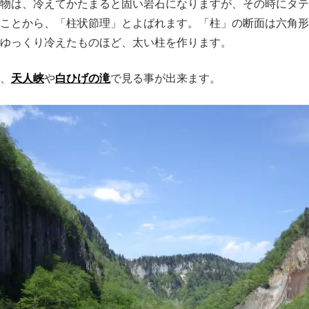
物は、冷えてかたまると固い岩石になりますが、その時にタテ
ことから、「柱状節理」とよばれます。「柱」の断面は六角形
ゆっくり冷えたものほど、太い柱を作ります。
、
天人峡
や
白ひげの滝
で見る事が出来ます。